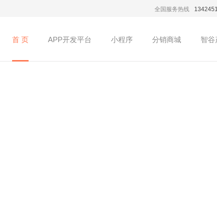
全国服务热线
134245
首 页
APP开发平台
小程序
分销商城
智谷
iOS开发
Android开发
微信公众号开发