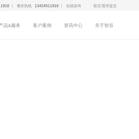
11916
肇庆热线
13424511916
在线咨询
留言/需求提交
产品&服务
客户案例
资讯中心
关于智谷
手机网站制作
商城网站建设